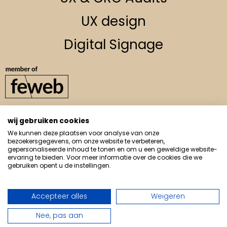
UX design
Digital Signage
wij gebruiken cookies
info@muskedeer.be
We kunnen deze plaatsen voor analyse van onze
0498 / 36 48 79
bezoekersgegevens, om onze website te verbeteren,
gepersonaliseerde inhoud te tonen en om u een geweldige website-
Driewilgenstraat 41,
ervaring te bieden. Voor meer informatie over de cookies die we
3800 Sint-Truiden
gebruiken opent u de instellingen.
Accepteer alles
Weigeren
Privacy
|
Cookies
Nee, pas aan