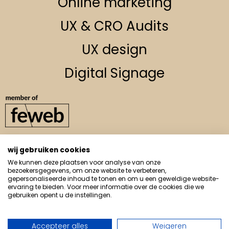
Online marketing
UX & CRO Audits
UX design
Digital Signage
wij gebruiken cookies
info@muskedeer.be
We kunnen deze plaatsen voor analyse van onze
0498 / 36 48 79
bezoekersgegevens, om onze website te verbeteren,
gepersonaliseerde inhoud te tonen en om u een geweldige website-
Driewilgenstraat 41,
ervaring te bieden. Voor meer informatie over de cookies die we
3800 Sint-Truiden
gebruiken opent u de instellingen.
Accepteer alles
Weigeren