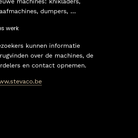
euwe machines: knikladers,
raafmachines, dumpers, …
s werk
ezoekers kunnen informatie
rugvinden over de machines, de
erdelers en contact opnemen.
ww.stevaco.be