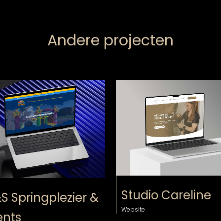
Andere projecten
bekijk
bekijk
Studio Careline
S Springplezier &
Website
ents