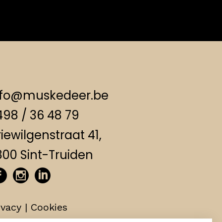
nfo@muskedeer.be
498 / 36 48 79
iewilgenstraat 41,
800 Sint-Truiden
ivacy
|
Cookies