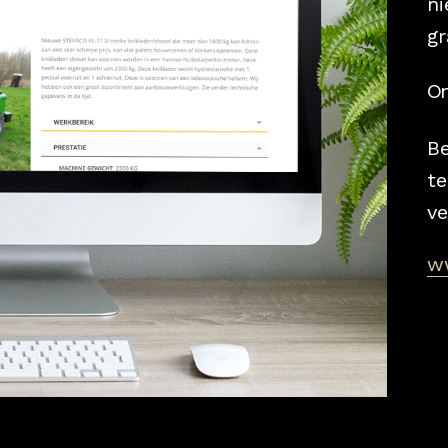
ni
g
On
B
te
v
w