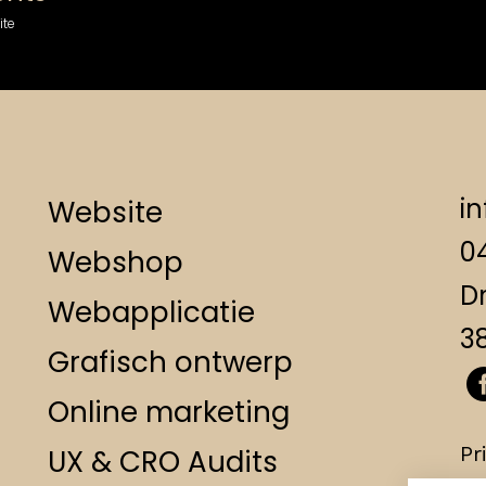
te
i
Website
0
Webshop
Dr
Webapplicatie
3
Grafisch ontwerp
Online marketing
Pr
UX & CRO Audits