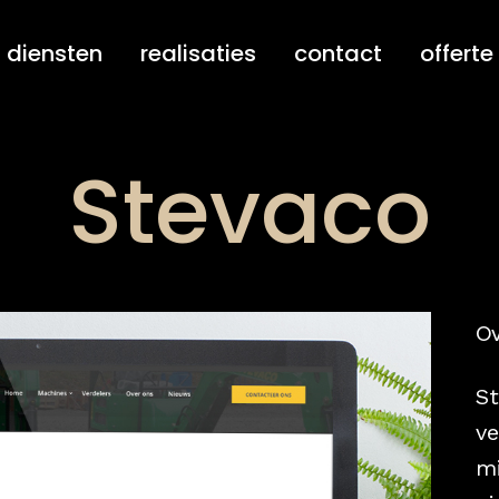
diensten
realisaties
contact
offerte
Stevaco
Ov
St
v
mi