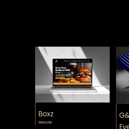
bekijk
Boxz
G&
Website
Ev